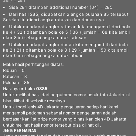
38 ) = 281
Sisa 281 ditambah additional number (04) = 285
Dari hasil 285, didapatkan 2 angka puluhan 85 tersebut.
Setelah itu dicari angka ratusan dan ribuan nya.
Untuk mendapat angka ratusan kita mengambil dari bola
ke 4 ( 32 ) ditambah bola ke 5 ( 36 ) jumlah = 68 kita ambil
ekor 8 ini sebagai angka untuk ratusan
Untuk mendapat angka ribuan kita mengambil dari bola
ke 2 ( 21 ) ditambah bola ke 3 ( 29 ) jumlah = 50 kita ambil
ekor 0 ini sebagai angka untuk ribuan
Maka hasil perhitungan diatas:
Ribuan = 0
Ratusan = 8
Puluhan = 85
Hasilnya = buka
0885
Untuk melihat hasil dari perputaran nomor untuk toto Jakarta ini
bisa dilihat di website resminya.
Untuk togel jenis 4D Jakarta pengeluaran setiap hari kami
mengambil pedoman sebagai nomor pengeluaran adalah
berdasar kan 1st prize nomor yang dihasilkan oleh 4D Jakarta
untuk melihat hasil nomor tersebut bisa dilihat di .
JENIS
PERMAINAN
Jenis permainan togel sudah sangat banyak, sudah membaur