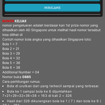
MINIGAME
NOMOR
KELUAR
nomor pengeluaran adalah berdasar kan 1st prize nomor yang
dihasilkan oleh 4D Singapore untuk melihat hasil nomor tersebut
bisa dilihat di
Contoh nomor bola angka yang dihasilkan Singapore toto:
Bola 1 = 7
Bola 2 = 21
Bola 3 = 29
Bola 4 = 32
Bola 5 = 36
Bola 6 = 38
Additional Number = 04
Nomor buka
0885
Cara perhitungan rumus:
Bola di urutkan dari yang terkecil sampai yang terbesar.
Bola ke 1 sampai bola ke 6 dijumlahkan
7+21+29+32+36+38 = 163 di kali 2 = 326
Hasil dari 326 dikurangkan bola ke 1 ( 7 ) dan bola ke 6 (