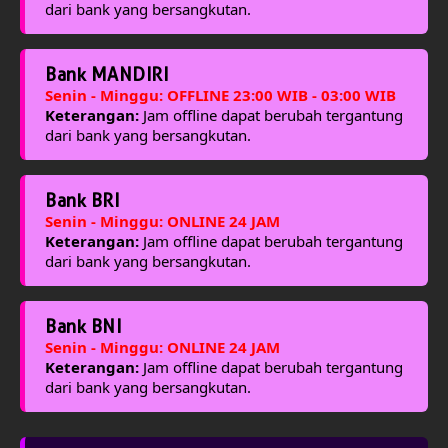
dari bank yang bersangkutan.
Bank MANDIRI
Senin - Minggu: OFFLINE 23:00 WIB - 03:00 WIB
Keterangan:
Jam offline dapat berubah tergantung
dari bank yang bersangkutan.
Bank BRI
Senin - Minggu: ONLINE 24 JAM
Keterangan:
Jam offline dapat berubah tergantung
dari bank yang bersangkutan.
Bank BNI
Senin - Minggu: ONLINE 24 JAM
Keterangan:
Jam offline dapat berubah tergantung
dari bank yang bersangkutan.