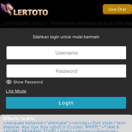
Live Chat
 LIVE CASINO & SLOT TERPERCAYA DENGAN BONUS DAN KEM
Silahkan login untuk mulai bermain
Show Password
Lite Mode
Login
Berita Terakhir
<marquee behavior="alternate"><strong><font style="text-
shadow: 4px 0px 6px rgb(0 0 0);color: #ffffff;">*JAM &
JADWAL PASARAN TOGEL</font></strong></marquee>