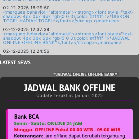
02-12-2025 16:29:50
<marquee behavior="alternate"><strong><font style="text-
shadow: 4px 0px 6px rgb(0 0 0);color: #ffffff;">*DISKON
TOGEL HADIAH TOGEL*</font></strong></marquee>
02-12-2025 12:37:38
<marquee behavior="alternate"><strong><font style="text-
shadow: 4px 0px 6px rgb(0 0 0);color: #ffffff;">*JADWAL
ONLINE OFFLINE BANK*</font></strong></marquee>
02-12-2025 12:24:56
LATEST
NEWS
*JADWAL ONLINE OFFLINE BANK*
JADWAL BANK OFFLINE
Update Terakhir: Januari 2025
Bank BCA
Senin - Sabtu: ONLINE 24 JAM
Minggu: OFFLINE Pukul 00:00 WIB - 05:00 WIB
Keterangan:
Jam offline dapat berubah tergantung