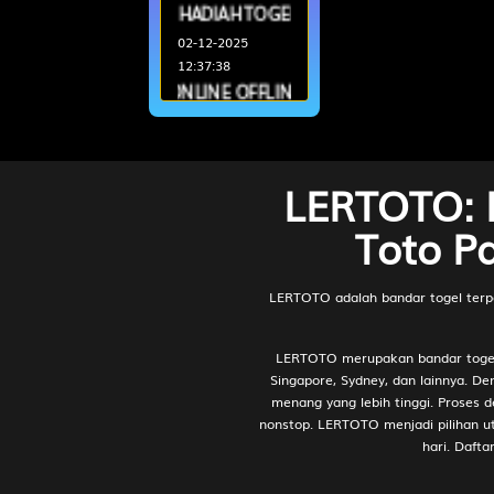
*DISKON TOGEL HADIAH TOGEL*
02-12-2025
12:37:38
*JADWAL ONLINE OFFLINE BANK*
02-12-2025
12:24:56
LERTOTO: B
Toto Pa
LERTOTO adalah bandar togel terpe
LERTOTO merupakan bandar togel 
Singapore, Sydney, dan lainnya. De
menang yang lebih tinggi. Proses 
nonstop. LERTOTO menjadi pilihan ut
hari. Daft